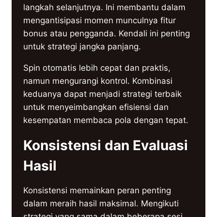
langkah selanjutnya. Ini membantu dalam
mengantisipasi momen munculnya fitur
bonus atau pengganda. Kendali ini penting
untuk strategi jangka panjang.
Spin otomatis lebih cepat dan praktis,
namun mengurangi kontrol. Kombinasi
keduanya dapat menjadi strategi terbaik
untuk menyeimbangkan efisiensi dan
kesempatan membaca pola dengan tepat.
Konsistensi dan Evaluasi
Hasil
Konsistensi memainkan peran penting
dalam meraih hasil maksimal. Mengikuti
strategi yang sama dalam beberapa sesi