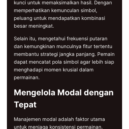
kunci untuk memaksimalkan hasil. Dengan
memperhatikan kemunculan simbol,
peluang untuk mendapatkan kombinasi
besar meningkat.
Selain itu, mengetahui frekuensi putaran
dan kemungkinan munculnya fitur tertentu
membantu strategi jangka panjang. Pemain
dapat mencatat pola simbol agar lebih siap
menghadapi momen krusial dalam
permainan.
Mengelola Modal dengan
Tepat
Manajemen modal adalah faktor utama
untuk menjaga konsistensi permainan.