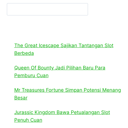
Search
Recent Posts
The Great Icescape Sajikan Tantangan Slot
Berbeda
Queen Of Bounty Jadi Pilihan Baru Para
Pemburu Cuan
Mr Treasures Fortune Simpan Potensi Menang
Besar
Jurassic Kingdom Bawa Petualangan Slot
Penuh Cuan