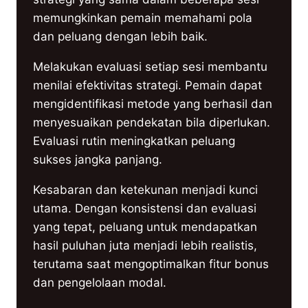
memungkinkan pemain memahami pola
dan peluang dengan lebih baik.
Melakukan evaluasi setiap sesi membantu
menilai efektivitas strategi. Pemain dapat
mengidentifikasi metode yang berhasil dan
menyesuaikan pendekatan bila diperlukan.
Evaluasi rutin meningkatkan peluang
sukses jangka panjang.
Kesabaran dan ketekunan menjadi kunci
utama. Dengan konsistensi dan evaluasi
yang tepat, peluang untuk mendapatkan
hasil puluhan juta menjadi lebih realistis,
terutama saat mengoptimalkan fitur bonus
dan pengelolaan modal.