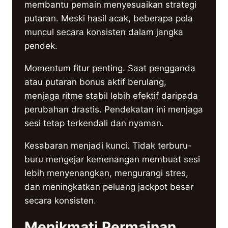
membantu pemain menyesuaikan strategi
putaran. Meski hasil acak, beberapa pola
muncul secara konsisten dalam jangka
pendek.
Momentum fitur penting. Saat pengganda
atau putaran bonus aktif berulang,
menjaga ritme stabil lebih efektif daripada
perubahan drastis. Pendekatan ini menjaga
sesi tetap terkendali dan nyaman.
Kesabaran menjadi kunci. Tidak terburu-
buru mengejar kemenangan membuat sesi
lebih menyenangkan, mengurangi stres,
dan meningkatkan peluang jackpot besar
secara konsisten.
Menikmati Permainan