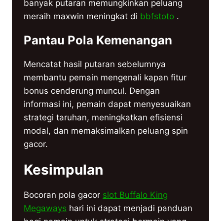
banyak putaran memungkinkan peluang
meraih maxwin meningkat di
bbfstoto
.
Pantau Pola Kemenangan
Mencatat hasil putaran sebelumnya
membantu pemain mengenali kapan fitur
bonus cenderung muncul. Dengan
informasi ini, pemain dapat menyesuaikan
strategi taruhan, meningkatkan efisiensi
modal, dan memaksimalkan peluang spin
gacor.
Kesimpulan
Bocoran pola gacor
slot Buffalo King
Megaways
hari ini dapat menjadi panduan