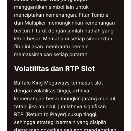
menggantikan simbol lain untuk
menciptakan kemenangan. Fitur Tumble
dan Multiplier memungkinkan kemenangan
berturut-turut dengan jumlah hadiah yang
lebih besar. Memahami setiap simbol dan
fitur ini akan membantu pemain
memaksimalkan setiap putaran.
Volatilitas dan RTP Slot
Buffalo King Megaways termasuk slot
dengan volatilitas tinggi, artinya
kemenangan besar mungkin jarang muncul,
tetapi jika muncul, jumlahnya signifikan.
RTP (Return to Player) cukup tinggi,
sehingga strategi bermain yang disiplin
dapat meningkatkan peluang mendapatkan