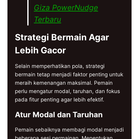
Giza PowerNudge
Terbaru
Strategi Bermain Agar
Lebih Gacor
Selain memperhatikan pola, strategi
bermain tetap menjadi faktor penting untuk
meraih kemenangan maksimal. Pemain
perlu mengatur modal, taruhan, dan fokus
pada fitur penting agar lebih efektif.
Atur Modal dan Taruhan
Pemain sebaiknya membagi modal menjadi
beberapa sesi permainan. Menentukan