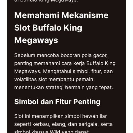
Memahami Mekanisme
Slot Buffalo King
Megaways
Sebelum mencoba bocoran pola gacor,
penting memahami cara kerja Buffalo King
Megaways. Mengetahui simbol, fitur, dan
volatilitas slot membantu pemain
menentukan strategi bermain yang tepat.
Simbol dan Fitur Penting
Slot ini menampilkan simbol hewan liar
seperti kerbau, elang, dan serigala, serta
simbol khusus Wild yang dapat