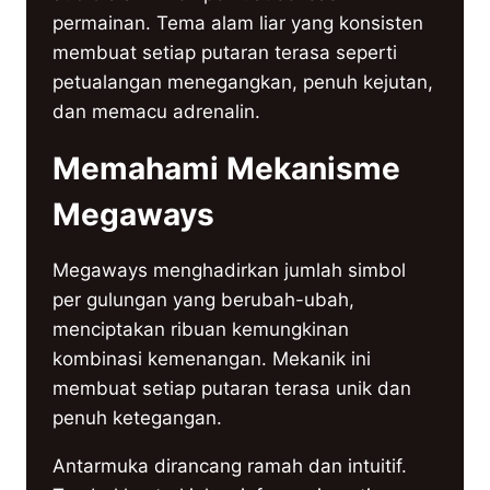
permainan. Tema alam liar yang konsisten
membuat setiap putaran terasa seperti
petualangan menegangkan, penuh kejutan,
dan memacu adrenalin.
Memahami Mekanisme
Megaways
Megaways menghadirkan jumlah simbol
per gulungan yang berubah-ubah,
menciptakan ribuan kemungkinan
kombinasi kemenangan. Mekanik ini
membuat setiap putaran terasa unik dan
penuh ketegangan.
Antarmuka dirancang ramah dan intuitif.