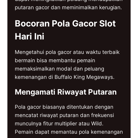
putaran gacor dan meminimalkan kerugian.
Bocoran Pola Gacor Slot
Hari Ini
Mengetahui pola gacor atau waktu terbaik
bermain bisa membantu pemain
memaksimalkan modal dan peluang
kemenangan di Buffalo King Megaways.
Mengamati Riwayat Putaran
Pola gacor biasanya ditentukan dengan
mencatat riwayat putaran dan frekuensi
munculnya fitur multiplier atau Wild.
Pemain dapat memantau pola kemenangan