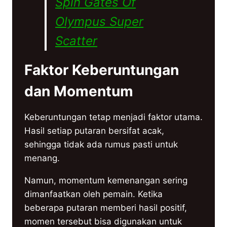
Spin Gates Of
Olympus Super
Scatter
Faktor Keberuntungan
dan Momentum
Keberuntungan tetap menjadi faktor utama.
Hasil setiap putaran bersifat acak,
sehingga tidak ada rumus pasti untuk
menang.
Namun, momentum kemenangan sering
dimanfaatkan oleh pemain. Ketika
beberapa putaran memberi hasil positif,
momen tersebut bisa digunakan untuk