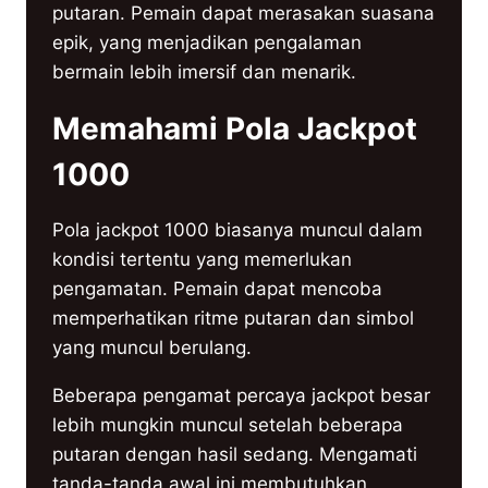
putaran. Pemain dapat merasakan suasana
epik, yang menjadikan pengalaman
bermain lebih imersif dan menarik.
Memahami Pola Jackpot
1000
Pola jackpot 1000 biasanya muncul dalam
kondisi tertentu yang memerlukan
pengamatan. Pemain dapat mencoba
memperhatikan ritme putaran dan simbol
yang muncul berulang.
Beberapa pengamat percaya jackpot besar
lebih mungkin muncul setelah beberapa
putaran dengan hasil sedang. Mengamati
tanda-tanda awal ini membutuhkan