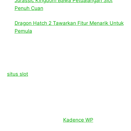
Jurassic Kingdom Bawa Petualangan Slot
Penuh Cuan
Dragon Hatch 2 Tawarkan Fitur Menarik Untuk
Pemula
Recent Comments
No comments to show.
situs slot
© 2026 Slot Virtual Sensasi Instan - WordPress
Theme by
Kadence WP