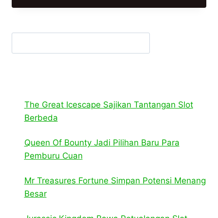
Search
Search
Recent Posts
The Great Icescape Sajikan Tantangan Slot
Berbeda
Queen Of Bounty Jadi Pilihan Baru Para
Pemburu Cuan
Mr Treasures Fortune Simpan Potensi Menang
Besar