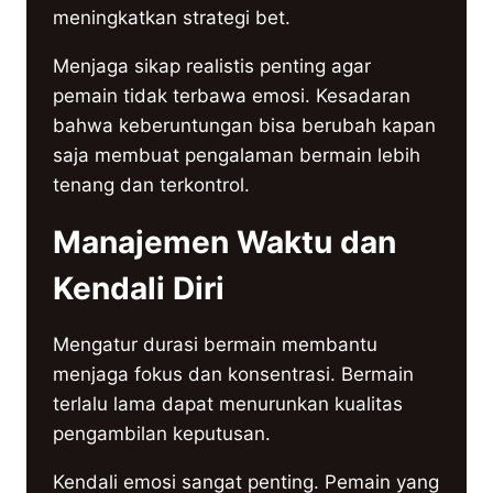
meningkatkan strategi bet.
Menjaga sikap realistis penting agar
pemain tidak terbawa emosi. Kesadaran
bahwa keberuntungan bisa berubah kapan
saja membuat pengalaman bermain lebih
tenang dan terkontrol.
Manajemen Waktu dan
Kendali Diri
Mengatur durasi bermain membantu
menjaga fokus dan konsentrasi. Bermain
terlalu lama dapat menurunkan kualitas
pengambilan keputusan.
Kendali emosi sangat penting. Pemain yang