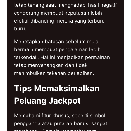
tetap tenang saat menghadapi hasil negatif
cenderung membuat keputusan lebih
efektif dibanding mereka yang terburu-
buru.
Menetapkan batasan sebelum mulai
bermain membuat pengalaman lebih
terkendali. Hal ini menjadikan permainan
tetap menyenangkan dan tidak
menimbulkan tekanan berlebihan.
Tips Memaksimalkan
Peluang Jackpot
Memahami fitur khusus, seperti simbol
pengganda atau putaran bonus, sangat