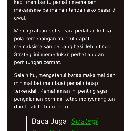
kecil membantu pemain memahami
mekanisme permainan tanpa risiko besar di
awal.
Meningkatkan bet secara perlahan ketika
pola kemenangan muncul dapat
memaksimalkan peluang hasil lebih tinggi.
Strategi ini memerlukan perhatian dan
perhitungan cermat.
Selain itu, mengetahui batas maksimal dan
minimal bet membuat pemain tetap
terkendali. Pemahaman ini penting agar
pengalaman bermain tetap menyenangkan
dan tidak terburu-buru.
Baca Juga:
Strategi