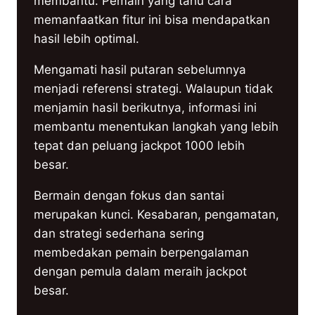
membantu. Pemain yang tahu cara
memanfaatkan fitur ini bisa mendapatkan
hasil lebih optimal.
Mengamati hasil putaran sebelumnya
menjadi referensi strategi. Walaupun tidak
menjamin hasil berikutnya, informasi ini
membantu menentukan langkah yang lebih
tepat dan peluang jackpot 1000 lebih
besar.
Bermain dengan fokus dan santai
merupakan kunci. Kesabaran, pengamatan,
dan strategi sederhana sering
membedakan pemain berpengalaman
dengan pemula dalam meraih jackpot
besar.