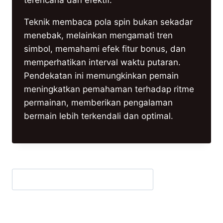
terencana dan efektif.
Teknik membaca pola spin bukan sekadar
menebak, melainkan mengamati tren
simbol, memahami efek fitur bonus, dan
memperhatikan interval waktu putaran.
Pendekatan ini memungkinkan pemain
meningkatkan pemahaman terhadap ritme
permainan, memberikan pengalaman
bermain lebih terkendali dan optimal.
Search
Search
Recent Posts