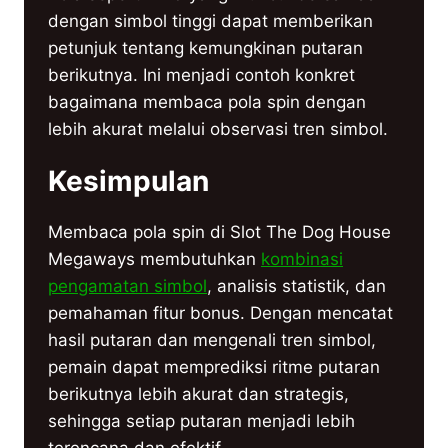
dengan simbol tinggi dapat memberikan
petunjuk tentang kemungkinan putaran
berikutnya. Ini menjadi contoh konkret
bagaimana membaca pola spin dengan
lebih akurat melalui observasi tren simbol.
Kesimpulan
Membaca pola spin di Slot The Dog House
Megaways membutuhkan
kombinasi
pengamatan simbol
, analisis statistik, dan
pemahaman fitur bonus. Dengan mencatat
hasil putaran dan mengenali tren simbol,
pemain dapat memprediksi ritme putaran
berikutnya lebih akurat dan strategis,
sehingga setiap putaran menjadi lebih