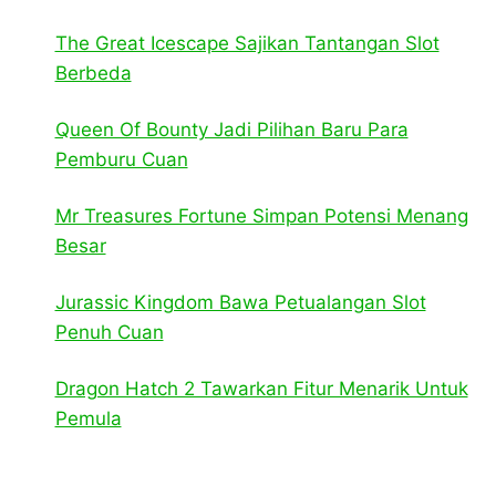
The Great Icescape Sajikan Tantangan Slot
Berbeda
Queen Of Bounty Jadi Pilihan Baru Para
Pemburu Cuan
Mr Treasures Fortune Simpan Potensi Menang
Besar
Jurassic Kingdom Bawa Petualangan Slot
Penuh Cuan
Dragon Hatch 2 Tawarkan Fitur Menarik Untuk
Pemula
Recent Comments