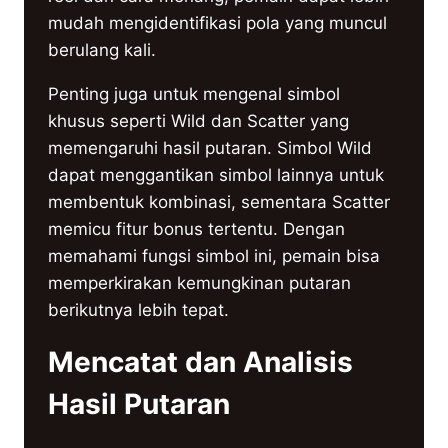
mudah mengidentifikasi pola yang muncul
berulang kali.
Penting juga untuk mengenal simbol
khusus seperti Wild dan Scatter yang
memengaruhi hasil putaran. Simbol Wild
dapat menggantikan simbol lainnya untuk
membentuk kombinasi, sementara Scatter
memicu fitur bonus tertentu. Dengan
memahami fungsi simbol ini, pemain bisa
memperkirakan kemungkinan putaran
berikutnya lebih tepat.
Mencatat dan Analisis
Hasil Putaran