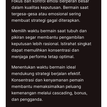
Fokus dan kontrol emosi berperan besar
dalam kualitas keputusan. Bermain saat
tergesa-gesa atau emosional sering
membuat strategi gagal diterapkan.
Memilih waktu bermain saat tubuh dan
pikiran segar membantu pengambilan
keputusan lebih rasional. Istirahat singkat
dapat memulihkan konsentrasi dan
menjaga performa tetap optimal.
Menentukan waktu bermain ideal
mendukung strategi berjalan efektif.
Konsentrasi dan kenyamanan pemain
membantu memaksimalkan peluang
kemenangan melalui cascading, bonus,
dan pengganda.