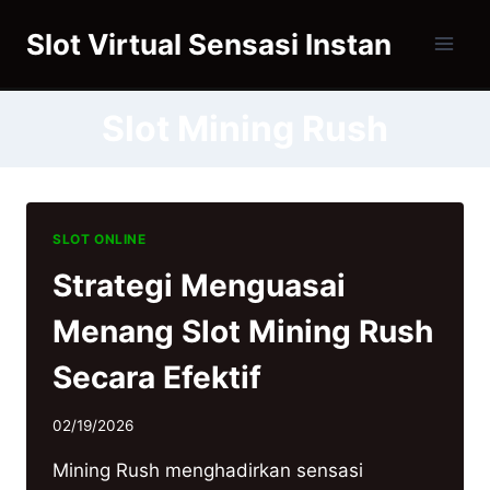
Skip
Slot Virtual Sensasi Instan
to
content
Slot Mining Rush
SLOT ONLINE
Strategi Menguasai
Menang Slot Mining Rush
Secara Efektif
02/19/2026
Mining Rush menghadirkan sensasi