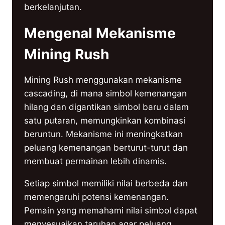
berkelanjutan.
Mengenal Mekanisme
Mining Rush
Mining Rush menggunakan mekanisme
cascading, di mana simbol kemenangan
hilang dan digantikan simbol baru dalam
satu putaran, memungkinkan kombinasi
beruntun. Mekanisme ini meningkatkan
peluang kemenangan berturut-turut dan
membuat permainan lebih dinamis.
Setiap simbol memiliki nilai berbeda dan
memengaruhi potensi kemenangan.
Pemain yang memahami nilai simbol dapat
menyesuaikan taruhan agar peluang