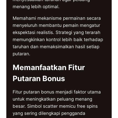
menang lebih optimal.
Memahami mekanisme permainan secara
menyeluruh membantu pemain mengatur
ekspektasi realistis. Strategi yang terarah
memungkinkan kontrol lebih baik terhadap
taruhan dan memaksimalkan hasil setiap
putaran.
Memanfaatkan Fitur
Putaran Bonus
Fitur putaran bonus menjadi faktor utama
untuk meningkatkan peluang menang
besar. Simbol scatter memicu free spins
yang sering dilengkapi pengganda