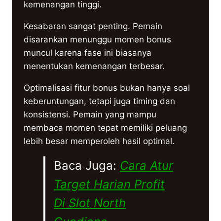
kemenangan tinggi.
Kesabaran sangat penting. Pemain
disarankan menunggu momen bonus
muncul karena fase ini biasanya
menentukan kemenangan terbesar.
Optimalisasi fitur bonus bukan hanya soal
keberuntungan, tetapi juga timing dan
konsistensi. Pemain yang mampu
membaca momen tepat memiliki peluang
lebih besar memperoleh hasil optimal.
Baca Juga:
Cara Atur
Target Harian Profit
Di Slot North