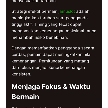
menyesuaikan taruhan.
Strategi efektif bermain
jamuslot
adalah
meningkatkan taruhan saat pengganda
tinggi aktif. Timing yang tepat dapat
menghasilkan kemenangan maksimal tanpa
menambah risiko berlebihan.
Dengan memanfaatkan pengganda secara
cerdas, pemain dapat meningkatkan nilai
kemenangan. Perhitungan yang matang
dan fokus menjadi kunci kemenangan
konsisten.
Menjaga Fokus & Waktu
Bermain