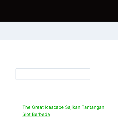
Search
Search
Recent Posts
The Great Icescape Sajikan Tantangan
Slot Berbeda