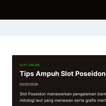
Skip
to
content
SLOT ONLINE
Tips Ampuh Slot Poseidon
02/20/2026
Slot Poseidon menawarkan pengalaman ber
mitologi laut yang menawan serta grafis me