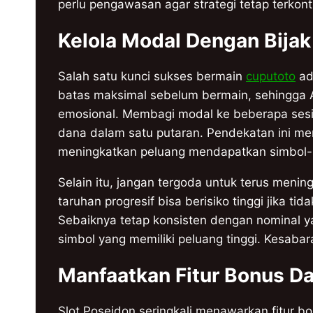
perlu pengawasan agar strategi tetap terkontr
Kelola Modal Dengan Bijak
Salah satu kunci sukses bermain
cuputoto
ad
batas maksimal sebelum bermain, sehingga 
emosional. Membagi modal ke beberapa sesi
dana dalam satu putaran. Pendekatan ini m
meningkatkan peluang mendapatkan simbol-s
Selain itu, jangan tergoda untuk terus meni
taruhan progresif bisa berisiko tinggi jika t
Sebaiknya tetap konsisten dengan nominal y
simbol yang memiliki peluang tinggi. Kesaba
Manfaatkan Fitur Bonus Da
Slot Poseidon seringkali menawarkan fitur b