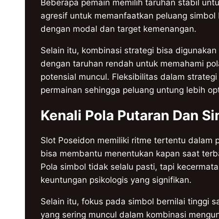
Beberapa pemain memilih taruhan stabil untu
agresif untuk memanfaatkan peluang simbol 
dengan modal dan target kemenangan.
Selain itu, kombinasi strategi bisa digunak
dengan taruhan rendah untuk memahami pola
potensial muncul. Fleksibilitas dalam strat
permainan sehingga peluang untung lebih opt
Kenali Pola Putaran Dan S
Slot Poseidon memiliki ritme tertentu dalam
bisa membantu menentukan kapan saat terba
Pola simbol tidak selalu pasti, tapi kecerm
keuntungan psikologis yang signifikan.
Selain itu, fokus pada simbol bernilai tingg
yang sering muncul dalam kombinasi mengu