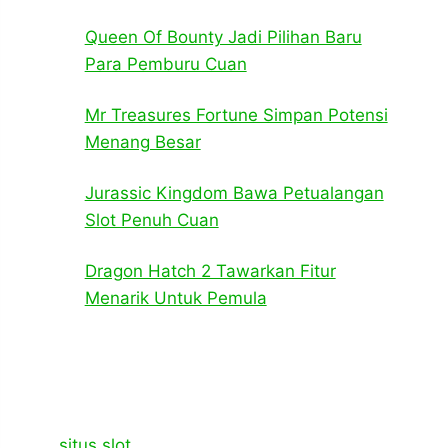
Queen Of Bounty Jadi Pilihan Baru
Para Pemburu Cuan
Mr Treasures Fortune Simpan Potensi
Menang Besar
Jurassic Kingdom Bawa Petualangan
Slot Penuh Cuan
Dragon Hatch 2 Tawarkan Fitur
Menarik Untuk Pemula
Recent Comments
No comments to show.
situs slot