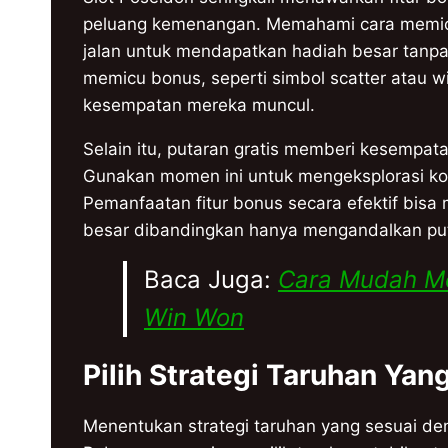
peluang kemenangan. Memahami cara memicu f
jalan untuk mendapatkan hadiah besar tanpa
memicu bonus, seperti simbol scatter atau 
kesempatan mereka muncul.
Selain itu, putaran gratis memberi kesempa
Gunakan momen ini untuk mengeksplorasi kom
Pemanfaatan fitur bonus secara efektif bisa 
besar dibandingkan hanya mengandalkan put
Baca Juga:
Cara Mudah Me
Win Won
Pilih Strategi Taruhan Yan
Menentukan strategi taruhan yang sesuai d