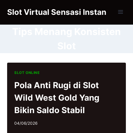
Skip
Slot Virtual Sensasi Instan
to
content
Tips Menang Konsisten
Slot
SLOT ONLINE
Pola Anti Rugi di Slot
Wild West Gold Yang
Bikin Saldo Stabil
04/06/2026