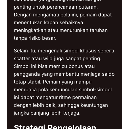
penting untuk perencanaan putaran.
Dengan mengamati pola ini, pemain dapat
menentukan kapan sebaiknya
meningkatkan atau menurunkan taruhan
tanpa risiko besar.
Selain itu, mengenali simbol khusus seperti
scatter atau wild juga sangat penting.
Simbol ini bisa memicu bonus atau
pengganda yang membantu menjaga saldo
tetap stabil. Pemain yang mampu
membaca pola kemunculan simbol-simbol
ini dapat mengatur ritme permainan
dengan lebih baik, sehingga keuntungan
jangka panjang lebih terjaga.
Strategi Pengelolaan