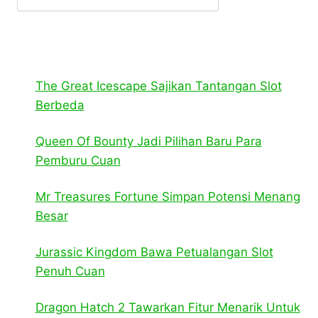
Recent Posts
The Great Icescape Sajikan Tantangan Slot
Berbeda
Queen Of Bounty Jadi Pilihan Baru Para
Pemburu Cuan
Mr Treasures Fortune Simpan Potensi Menang
Besar
Jurassic Kingdom Bawa Petualangan Slot
Penuh Cuan
Dragon Hatch 2 Tawarkan Fitur Menarik Untuk