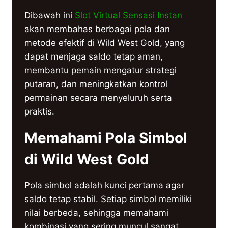
Dibawah ini
Slot Virtual Sensasi Instan
akan membahas berbagai pola dan
metode efektif di Wild West Gold, yang
dapat menjaga saldo tetap aman,
membantu pemain mengatur strategi
putaran, dan meningkatkan kontrol
permainan secara menyeluruh serta
praktis.
Memahami Pola Simbol
di Wild West Gold
Pola simbol adalah kunci pertama agar
saldo tetap stabil. Setiap simbol memiliki
nilai berbeda, sehingga memahami
kombinasi yang sering muncul sangat