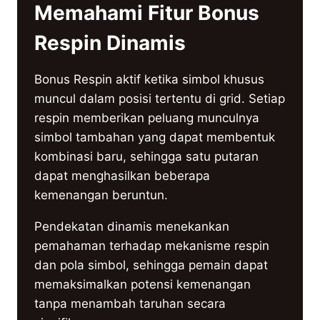
Memahami Fitur Bonus
Respin Dinamis
Bonus Respin aktif ketika simbol khusus
muncul dalam posisi tertentu di grid. Setiap
respin memberikan peluang munculnya
simbol tambahan yang dapat membentuk
kombinasi baru, sehingga satu putaran
dapat menghasilkan beberapa
kemenangan beruntun.
Pendekatan dinamis menekankan
pemahaman terhadap mekanisme respin
dan pola simbol, sehingga pemain dapat
memaksimalkan potensi kemenangan
tanpa menambah taruhan secara