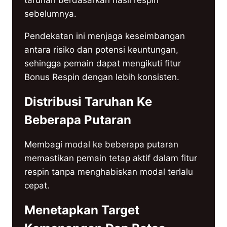
taruhan berdasarkan hasil respin
sebelumnya.
Pendekatan ini menjaga keseimbangan
antara risiko dan potensi keuntungan,
sehingga pemain dapat mengikuti fitur
Bonus Respin dengan lebih konsisten.
Distribusi Taruhan Ke
Beberapa Putaran
Membagi modal ke beberapa putaran
memastikan pemain tetap aktif dalam fitur
respin tanpa menghabiskan modal terlalu
cepat.
Menetapkan Target