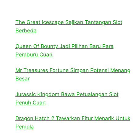
Recent Posts
The Great Icescape Sajikan Tantangan Slot
Berbeda
Queen Of Bounty Jadi Pilihan Baru Para
Pemburu Cuan
Mr Treasures Fortune Simpan Potensi Menang
Besar
Jurassic Kingdom Bawa Petualangan Slot
Penuh Cuan
Dragon Hatch 2 Tawarkan Fitur Menarik Untuk
Pemula