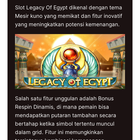
Slot Legacy Of Egypt dikenal dengan tema
Mesir kuno yang memikat dan fitur inovatif
yang meningkatkan potensi kemenangan.
Salah satu fitur unggulan adalah Bonus
Respin Dinamis, di mana pemain bisa
mendapatkan putaran tambahan secara
bertahap ketika simbol tertentu muncul
dalam grid. Fitur ini memungkinkan