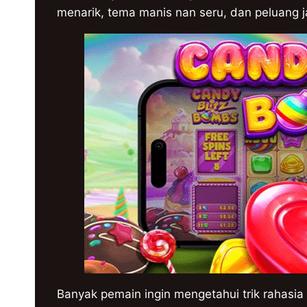
menarik, tema manis nan seru, dan peluang ja
Banyak pemain ingin mengetahui trik rahasia 