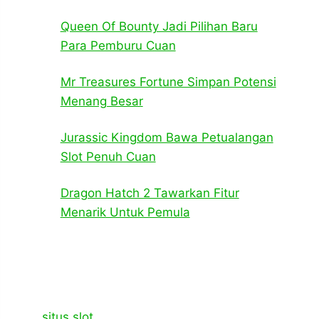
Queen Of Bounty Jadi Pilihan Baru
Para Pemburu Cuan
Mr Treasures Fortune Simpan Potensi
Menang Besar
Jurassic Kingdom Bawa Petualangan
Slot Penuh Cuan
Dragon Hatch 2 Tawarkan Fitur
Menarik Untuk Pemula
Recent Comments
No comments to show.
situs slot