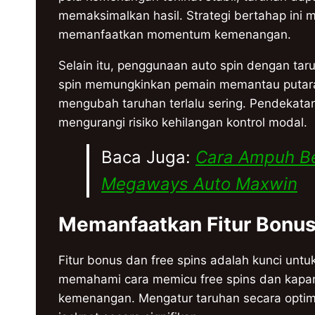
memaksimalkan hasil. Strategi bertahap ini
memanfaatkan momentum kemenangan.
Selain itu, penggunaan auto spin dengan ta
spin memungkinkan pemain memantau putar
mengubah taruhan terlalu sering. Pendekatan 
mengurangi risiko kehilangan kontrol modal.
Baca Juga:
Cara Ampuh Be
Megaways Auto Maxwin
Memanfaatkan Fitur Bonus
Fitur bonus dan free spins adalah kunci untu
memahami cara memicu free spins dan kapan 
kemenangan. Mengatur taruhan secara optima