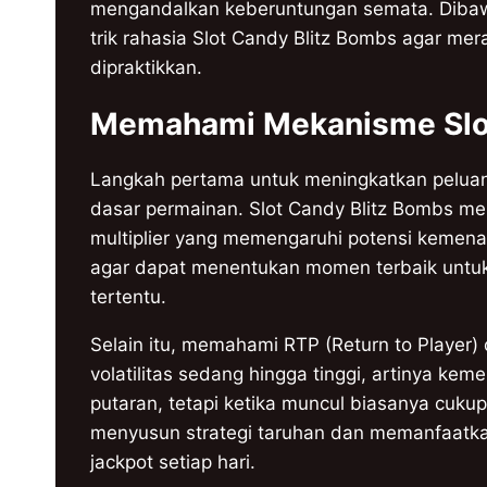
mengandalkan keberuntungan semata. Diba
trik rahasia Slot Candy Blitz Bombs agar mer
dipraktikkan.
Memahami Mekanisme Slot
Langkah pertama untuk meningkatkan pelu
dasar permainan. Slot Candy Blitz Bombs memil
multiplier yang memengaruhi potensi kemenan
agar dapat menentukan momen terbaik untuk
tertentu.
Selain itu, memahami RTP (Return to Player) da
volatilitas sedang hingga tinggi, artinya ke
putaran, tetapi ketika muncul biasanya cu
menyusun strategi taruhan dan memanfaatkan
jackpot setiap hari.