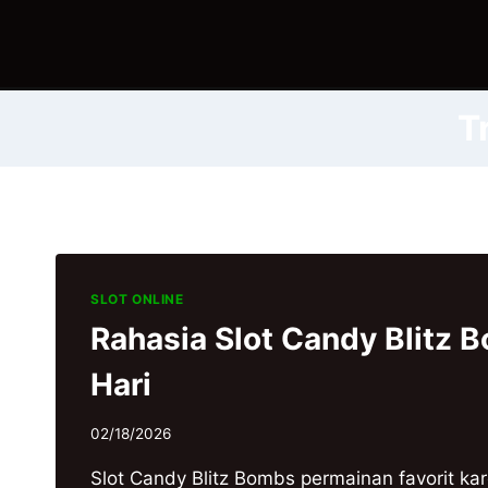
Skip
to
content
T
SLOT ONLINE
Rahasia Slot Candy Blitz 
Hari
02/18/2026
Slot Candy Blitz Bombs permainan favorit k