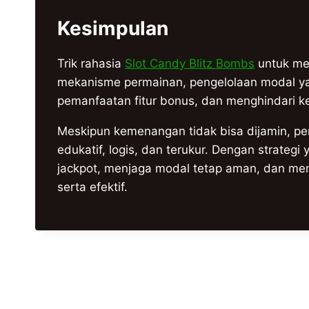
Kesimpulan
Trik rahasia
Slot Candy Blitz Bombs
untuk mer
mekanisme permainan, pengelolaan modal yang
pemanfaatan fitur bonus, dan menghindari 
Meskipun kemenangan tidak bisa dijamin, p
edukatif, logis, dan terukur. Dengan strateg
jackpot, menjaga modal tetap aman, dan m
serta efektif.