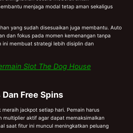
 membantu menjaga modal tetap aman sekaligus
ruhan yang sudah disesuaikan juga membantu. Auto
an dan fokus pada momen kemenangan tanpa
ini membuat strategi lebih disiplin dan
rmain Slot The Dog House
 Dan Free Spins
k meraih jackpot setiap hari. Pemain harus
multiplier aktif agar dapat memaksimalkan
l saat fitur ini muncul meningkatkan peluang