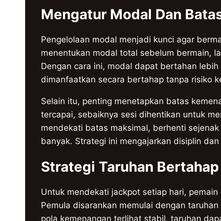
Mengatur Modal Dan Bata
Pengelolaan modal menjadi kunci agar berma
menentukan modal total sebelum bermain, la
Dengan cara ini, modal dapat bertahan lebih
dimanfaatkan secara bertahap tanpa risiko k
Selain itu, penting menetapkan batas kemenan
tercapai, sebaiknya sesi dihentikan untuk me
mendekati batas maksimal, berhenti sejena
banyak. Strategi ini mengajarkan disiplin d
Strategi Taruhan Bertahap 
Untuk mendekati jackpot setiap hari, pemai
Pemula disarankan memulai dengan taruhan 
pola kemenangan terlihat stabil, taruhan dap