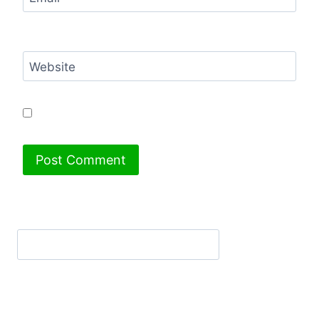
Website
Save my name, email, and website in this
browser for the next time I comment.
Search
Search
Recent Posts