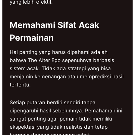
yang lebih efektif.
Memahami Sifat Acak
Permainan
Hal penting yang harus dipahami adalah
bahwa The Alter Ego sepenuhnya berbasis
sistem acak. Tidak ada strategi yang bisa
menjamin kemenangan atau memprediksi hasil
tertentu.
Setiap putaran berdiri sendiri tanpa
dipengaruhi hasil sebelumnya. Pemahaman ini
sangat penting agar pemain tidak memiliki
ekspektasi yang tidak realistis dan tetap