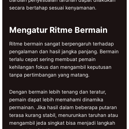
barulah penyesuaian taruhan dapat dilakukan
secara bertahap sesuai kenyamanan.
Mengatur Ritme Bermain
Ritme bermain sangat berpengaruh terhadap
pengalaman dan hasil jangka panjang. Bermain
terlalu cepat sering membuat pemain
kehilangan fokus dan mengambil keputusan
tanpa pertimbangan yang matang.
Dengan bermain lebih tenang dan teratur,
pemain dapat lebih memahami dinamika
permainan. Jika hasil dalam beberapa putaran
terasa kurang stabil, menurunkan taruhan atau
mengambil jeda singkat bisa menjadi langkah