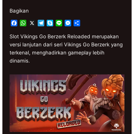
Bagikan
F
W
X
T
S
L
M
S
a
h
e
k
i
e
h
c
a
l
y
n
s
a
Slot Vikings Go Berzerk Reloaded merupakan
e
t
e
p
e
s
r
versi lanjutan dari seri Vikings Go Berzerk yang
b
s
g
e
e
e
terkenal, menghadirkan gameplay lebih
o
A
r
n
dinamis.
o
p
a
g
k
p
m
e
r