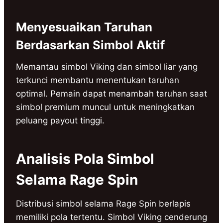
Menyesuaikan Taruhan
Berdasarkan Simbol Aktif
Memantau simbol Viking dan simbol liar yang
terkunci membantu menentukan taruhan
optimal. Pemain dapat menambah taruhan saat
simbol premium muncul untuk meningkatkan
peluang payout tinggi.
Analisis Pola Simbol
Selama Rage Spin
Distribusi simbol selama Rage Spin berlapis
memiliki pola tertentu. Simbol Viking cenderung