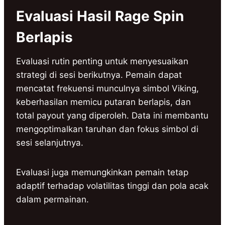
Evaluasi Hasil Rage Spin
Berlapis
Evaluasi rutin penting untuk menyesuaikan
strategi di sesi berikutnya. Pemain dapat
mencatat frekuensi munculnya simbol Viking,
keberhasilan memicu putaran berlapis, dan
total payout yang diperoleh. Data ini membantu
mengoptimalkan taruhan dan fokus simbol di
sesi selanjutnya.
Evaluasi juga memungkinkan pemain tetap
adaptif terhadap volatilitas tinggi dan pola acak
dalam permainan.