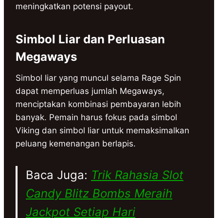
meningkatkan potensi payout.
Simbol Liar dan Perluasan
Megaways
Simbol liar yang muncul selama Rage Spin
dapat memperluas jumlah Megaways,
menciptakan kombinasi pembayaran lebih
banyak. Pemain harus fokus pada simbol
Viking dan simbol liar untuk memaksimalkan
peluang kemenangan berlapis.
Baca Juga:
Trik Rahasia Slot
Candy Blitz Bombs Meraih
Jackpot Setiap Hari