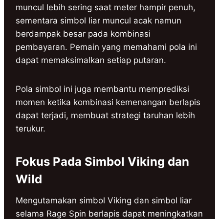
muncul lebih sering saat meter hampir penuh,
sementara simbol liar muncul acak namun
berdampak besar pada kombinasi
pembayaran. Pemain yang memahami pola ini
dapat memaksimalkan setiap putaran.
Pola simbol ini juga membantu memprediksi
momen ketika kombinasi kemenangan berlapis
dapat terjadi, membuat strategi taruhan lebih
terukur.
Fokus Pada Simbol Viking dan
Wild
Mengutamakan simbol Viking dan simbol liar
selama Rage Spin berlapis dapat meningkatkan