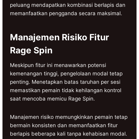
peluang mendapatkan kombinasi berlapis dan
memanfaatkan pengganda secara maksimal.
Manajemen Risiko Fitur
Rage Spin
Meskipun fitur ini menawarkan potensi
kemenangan tinggi, pengelolaan modal tetap
penting. Menetapkan batas taruhan per sesi
memastikan pemain tidak kehilangan kontrol
saat mencoba memicu Rage Spin.
Manajemen risiko memungkinkan pemain tetap
bermain konsisten dan memanfaatkan fitur
berlapis beberapa kali tanpa kehabisan modal.