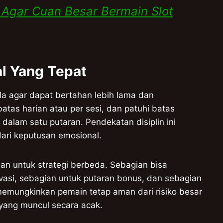
Agar Cuan Besar Bermain Slot
l Yang Tepat
a agar dapat bertahan lebih lama dan
as harian atau per sesi, dan patuhi batas
 dalam satu putaran. Pendekatan disiplin ini
ri keputusan emosional.
ian untuk strategi berbeda. Sebagian bisa
vasi, sebagian untuk putaran bonus, dan sebagian
memungkinkan pemain tetap aman dari risiko besar
ang muncul secara acak.