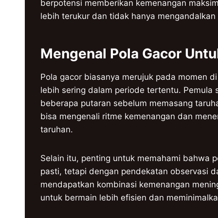
berpotensi memberikan kemenangan maksima
lebih terukur dan tidak hanya mengandalkan
Mengenal Pola Gacor Unt
Pola gacor biasanya merujuk pada momen 
lebih sering dalam periode tertentu. Pemul
beberapa putaran sebelum memasang taruha
bisa mengenali ritme kemenangan dan mene
taruhan.
Selain itu, penting untuk memahami bahwa pol
pasti, tetapi dengan pendekatan observasi d
mendapatkan kombinasi kemenangan meningk
untuk bermain lebih efisien dan meminimalkan