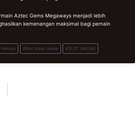
bermain Aztec Gems Megaways menjadi lebih
nghasilkan kemenangan maksimal bagi pemain
k Pemula
#
Slot Aztec Gems
#
SLOT ONLINE
NEXT
Teknik Terbaik Mendapatkan Jackpot Slot Great
Rhino Megaways