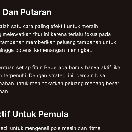
 Dan Putaran
lah satu cara paling efektif untuk meraih
g melewatkan fitur ini karena terlalu fokus pada
an tambahan memberikan peluang tambahan untuk
ingga potensi kemenangan meningkat.
ntuan setiap fitur. Beberapa bonus hanya aktif jika
 terpenuhi. Dengan strategi ini, pemain bisa
mbahan untuk meningkatkan peluang menang besar
han.
ktif Untuk Pemula
cil untuk mengenali pola mesin dan ritme