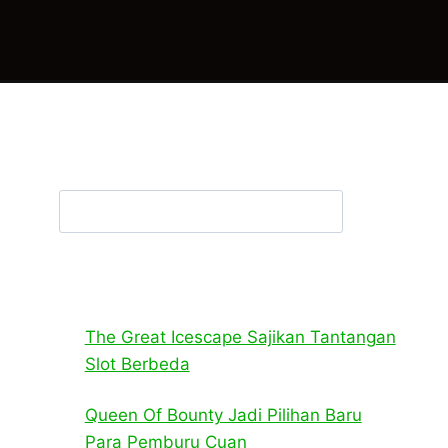
Search
Search
Recent Posts
The Great Icescape Sajikan Tantangan
Slot Berbeda
Queen Of Bounty Jadi Pilihan Baru
Para Pemburu Cuan