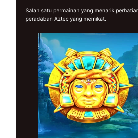
a
h
e
k
i
e
h
c
a
l
y
n
s
a
Salah satu permainan yang menarik perhati
e
t
e
p
e
s
r
peradaban Aztec yang memikat.
b
s
g
e
e
e
o
A
r
n
o
p
a
g
k
p
m
e
r