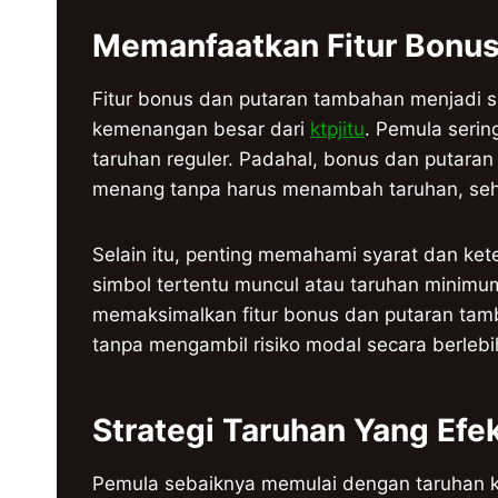
Memanfaatkan Fitur Bonus
Fitur bonus dan putaran tambahan menjadi sa
kemenangan besar dari
ktpjitu
. Pemula serin
taruhan reguler. Padahal, bonus dan putar
menang tanpa harus menambah taruhan, seh
Selain itu, penting memahami syarat dan kete
simbol tertentu muncul atau taruhan minimum
memaksimalkan fitur bonus dan putaran ta
tanpa mengambil risiko modal secara berlebi
Strategi Taruhan Yang Efe
Pemula sebaiknya memulai dengan taruhan ke