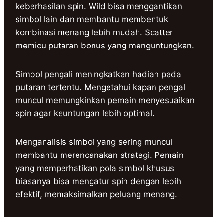
keberhasilan spin. Wild bisa menggantikan
simbol lain dan membantu membentuk
kombinasi menang lebih mudah. Scatter
memicu putaran bonus yang menguntungkan.
Simbol pengali meningkatkan hadiah pada
putaran tertentu. Mengetahui kapan pengali
muncul memungkinkan pemain menyesuaikan
spin agar keuntungan lebih optimal.
Menganalisis simbol yang sering muncul
membantu merencanakan strategi. Pemain
yang memperhatikan pola simbol khusus
biasanya bisa mengatur spin dengan lebih
efektif, memaksimalkan peluang menang.