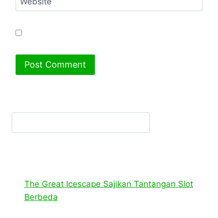
Website
Save my name, email, and website in this
browser for the next time I comment.
Search
Search
Recent Posts
The Great Icescape Sajikan Tantangan Slot
Berbeda