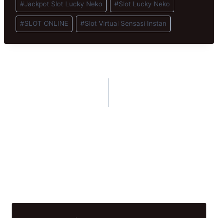
#
Jackpot Slot Lucky Neko
#
Slot Lucky Neko
Tags:
#
SLOT ONLINE
#
Slot Virtual Sensasi Instan
Post
PREVIOUS
NEXT
Teknik Baca Pola
Bocoran Pola Slot
navigation
Maxwin Slot Savannah
Arctic Hunt Terupdate
Legend
Similar Posts