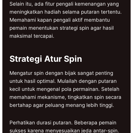
Selain itu, ada fitur pengali kemenangan yang
meningkatkan hadiah selama putaran tertentu.
Memahami kapan pengali aktif membantu
pemain menentukan strategi spin agar hasil
maksimal tercapai.
Strategi Atur Spin
Mengatur spin dengan bijak sangat penting
untuk hasil optimal. Mulailah dengan putaran
kecil untuk mengenal pola permainan. Setelah
memahami mekanisme, tingkatkan spin secara
bertahap agar peluang menang lebih tinggi.
Perhatikan durasi putaran. Beberapa pemain
sukses karena menyesuaikan jeda antar-spin.