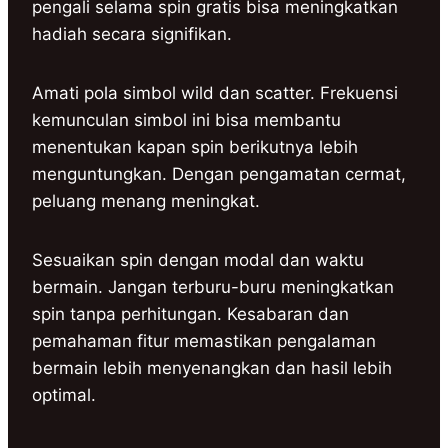
pengali selama spin gratis bisa meningkatkan
hadiah secara signifikan.
Amati pola simbol wild dan scatter. Frekuensi
kemunculan simbol ini bisa membantu
menentukan kapan spin berikutnya lebih
menguntungkan. Dengan pengamatan cermat,
peluang menang meningkat.
Sesuaikan spin dengan modal dan waktu
bermain. Jangan terburu-buru meningkatkan
spin tanpa perhitungan. Kesabaran dan
pemahaman fitur memastikan pengalaman
bermain lebih menyenangkan dan hasil lebih
optimal.