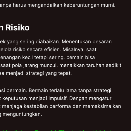
, tanpa harus mengandalkan keberuntungan murni.
 Risiko
pek yang sering diabaikan. Menentukan besaran
la risiko secara efisien. Misalnya, saat
angan kecil tetapi sering, pemain bisa
saat pola jarang muncul, menaikkan taruhan sedikit
 menjadi strategi yang tepat.
i bermain. Bermain terlalu lama tanpa strategi
keputusan menjadi impulsif. Dengan mengatur
t menjaga kestabilan performa dan memaksimalkan
g menguntungkan.