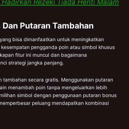
 Hadirkan Rezeki Tiada Henti Malam
s Dan Putaran Tambahan
s yang bisa dimanfaatkan untuk meningkatkan
kesempatan pengganda poin atau simbol khusus
apan fitur ini muncul dan bagaimana
ci strategi jangka panjang.
ran tambahan secara gratis. Menggunakan putaran
ain menambah poin tanpa mengeluarkan lebih
milihan simbol dengan penggunaan putaran bonus
n memperbesar peluang mendapatkan kombinasi