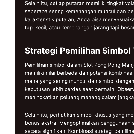
Selain itu, setiap putaran memiliki tingkat vo
seberapa sering kemenangan muncul dan bes
karakteristik putaran, Anda bisa menyesuaik
tapi kecil, atau kemenangan jarang tapi besar
Strategi Pemilihan Simbol
Pemilihan simbol dalam Slot Pong Pong Mah
memiliki nilai berbeda dan potensi kombinas
mana yang sering muncul dan simbol deng
keputusan lebih cerdas saat bermain. Obser
meningkatkan peluang menang dalam jangka
Selain itu, perhatikan simbol khusus yang m
bonus ekstra. Mengoptimalkan penggunaan s
secara signifikan. Kombinasi strategi pemili