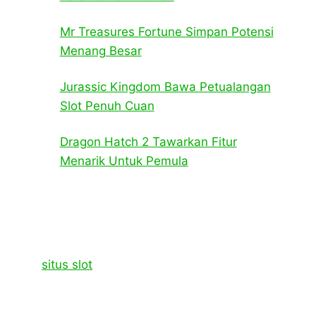
Mr Treasures Fortune Simpan Potensi
Menang Besar
Jurassic Kingdom Bawa Petualangan
Slot Penuh Cuan
Dragon Hatch 2 Tawarkan Fitur
Menarik Untuk Pemula
Recent Comments
No comments to show.
situs slot