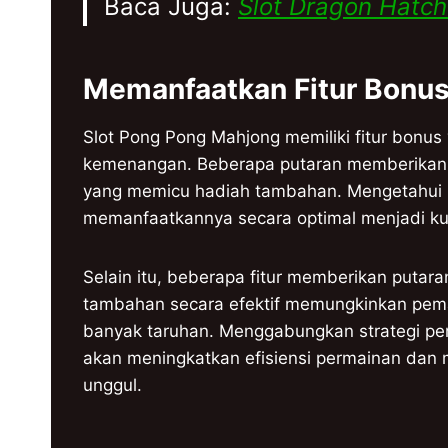
Baca Juga:
Slot Dragon Hatch
Memanfaatkan Fitur Bonu
Slot Pong Pong Mahjong memiliki fitur bonu
kemenangan. Beberapa putaran memberikan 
yang memicu hadiah tambahan. Mengetahui k
memanfaatkannya secara optimal menjadi kun
Selain itu, beberapa fitur memberikan puta
tambahan secara efektif memungkinkan pem
banyak taruhan. Menggabungkan strategi pe
akan meningkatkan efisiensi permainan da
unggul.