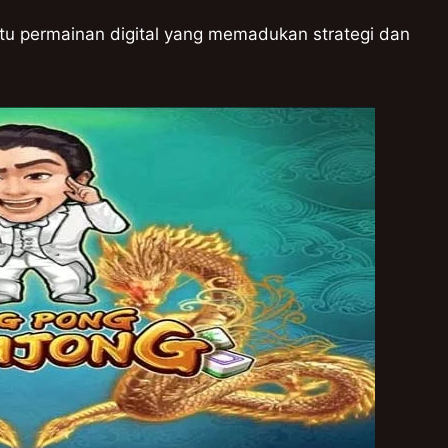
tu permainan digital yang memadukan strategi dan