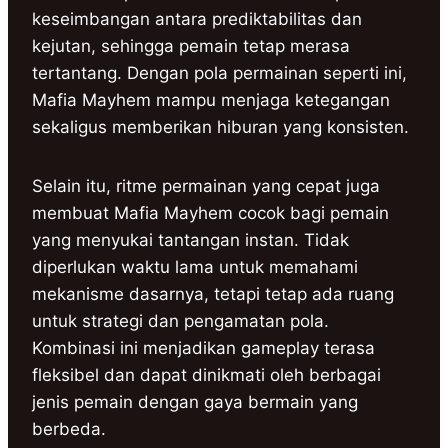
keseimbangan antara prediktabilitas dan
kejutan, sehingga pemain tetap merasa
tertantang. Dengan pola permainan seperti ini,
Mafia Mayhem mampu menjaga ketegangan
sekaligus memberikan hiburan yang konsisten.
Selain itu, ritme permainan yang cepat juga
membuat Mafia Mayhem cocok bagi pemain
yang menyukai tantangan instan. Tidak
diperlukan waktu lama untuk memahami
mekanisme dasarnya, tetapi tetap ada ruang
untuk strategi dan pengamatan pola.
Kombinasi ini menjadikan gameplay terasa
fleksibel dan dapat dinikmati oleh berbagai
jenis pemain dengan gaya bermain yang
berbeda.