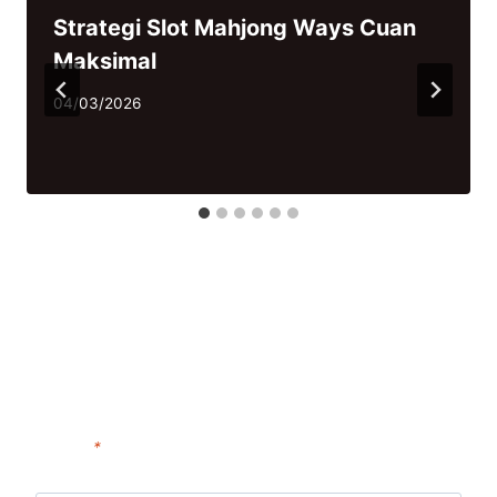
Strategi Slot Mahjong Ways Cuan
Maksimal
04/03/2026
Leave a Reply
Your email address will not be published.
Required fields are
marked
*