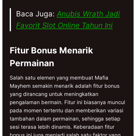
Baca Juga:
Anubis Wrath Jadi
Favorit Slot Online Tahun Ini
Fitur Bonus Menarik
Permainan
Salah satu elemen yang membuat Mafia
Mayhem semakin menarik adalah fitur bonus
yang dirancang untuk meningkatkan
pengalaman bermain. Fitur ini biasanya muncul
pada momen tertentu dan memberikan variasi
tambahan dalam permainan, sehingga setiap
sesi terasa lebih dinamis. Keberadaan fitur
bonus ini juga menjadi salah satu faktor yang