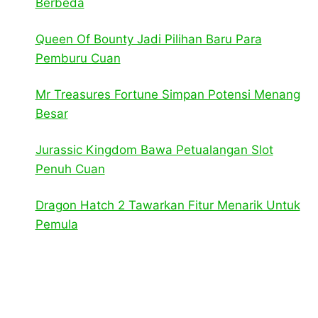
Berbeda
Queen Of Bounty Jadi Pilihan Baru Para
Pemburu Cuan
Mr Treasures Fortune Simpan Potensi Menang
Besar
Jurassic Kingdom Bawa Petualangan Slot
Penuh Cuan
Dragon Hatch 2 Tawarkan Fitur Menarik Untuk
Pemula
Recent Comments
No comments to show.