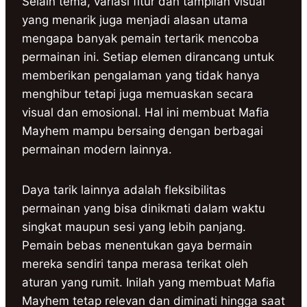
Selain tema, variasi fitur dan tampilan visual
yang menarik juga menjadi alasan utama
mengapa banyak pemain tertarik mencoba
permainan ini. Setiap elemen dirancang untuk
memberikan pengalaman yang tidak hanya
menghibur tetapi juga memuaskan secara
visual dan emosional. Hal ini membuat Mafia
Mayhem mampu bersaing dengan berbagai
permainan modern lainnya.
Daya tarik lainnya adalah fleksibilitas
permainan yang bisa dinikmati dalam waktu
singkat maupun sesi yang lebih panjang.
Pemain bebas menentukan gaya bermain
mereka sendiri tanpa merasa terikat oleh
aturan yang rumit. Inilah yang membuat Mafia
Mayhem tetap relevan dan diminati hingga saat