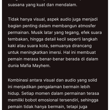
suasana yang kuat dan mendalam.
Tidak hanya visual, aspek audio juga menjadi
bagian penting dalam membangun atmosfer
permainan. Musik latar yang tegang, efek suara
tembakan, hingga detail kecil seperti langkah
kaki atau suara kota, semuanya dirancang
untuk meningkatkan imersi. Hal ini membuat
pemain merasa benar-benar berada di dalam
dunia Mafia Mayhem.
Kombinasi antara visual dan audio yang solid
ini menjadikan pengalaman bermain lebih
hidup. Setiap momen dalam permainan terasa
memiliki bobot emosional tersendiri, sehingga
pemain tidak hanya bermain, tetapi juga