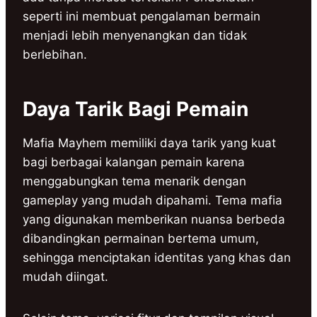
seperti ini membuat pengalaman bermain
menjadi lebih menyenangkan dan tidak
berlebihan.
Daya Tarik Bagi Pemain
Mafia Mayhem memiliki daya tarik yang kuat
bagi berbagai kalangan pemain karena
menggabungkan tema menarik dengan
gameplay yang mudah dipahami. Tema mafia
yang digunakan memberikan nuansa berbeda
dibandingkan permainan bertema umum,
sehingga menciptakan identitas yang khas dan
mudah diingat.