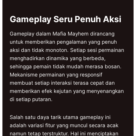
Gameplay Seru Penuh Aksi
Gameplay dalam Mafia Mayhem dirancang
untuk memberikan pengalaman yang penuh
aksi dan tidak monoton. Setiap sesi permainan
menghadirkan dinamika yang berbeda,
sehingga pemain tidak mudah merasa bosan.
Mekanisme permainan yang responsif
membuat setiap interaksi terasa cepat dan
memberikan efek kejutan yang menyenangkan
di setiap putaran.
Salah satu daya tarik utama gameplay ini
adalah variasi fitur yang muncul secara acak
namun tetap terstruktur. Hal ini menciptakan