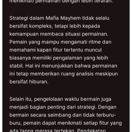
menikmati permainan dengan lebih terarah.
Strategi dalam Mafia Mayhem tidak selalu
bersifat kompleks, tetapi lebih kepada
kemampuan membaca situasi permainan.
Pemain yang mampu mengamati ritme dan
memahami kapan fitur tertentu muncul
biasanya memiliki pengalaman yang lebih
stabil. Hal ini menunjukkan bahwa permainan
ini tetap memberikan ruang analisis meskipun
bersifat hiburan.
Selain itu, pengelolaan waktu bermain juga
menjadi bagian penting dari strategi. Dengan
bermain secara seimbang dan tidak terburu-
buru, pemain dapat menikmati setiap fitur yang
ada tanpa merasa tertekan. Pendekatan