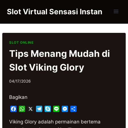
Skip
Slot Virtual Sensasi Instan
to
content
SLOT ONLINE
Tips Menang Mudah di
Slot Viking Glory
04/17/2026
Bagikan
F
W
X
T
S
L
M
S
a
h
e
k
i
e
h
c
a
l
y
n
s
a
Viking Glory adalah permainan bertema
e
t
e
p
e
s
r