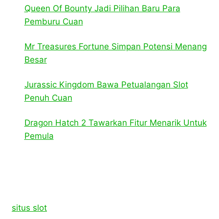
Queen Of Bounty Jadi Pilihan Baru Para
Pemburu Cuan
Mr Treasures Fortune Simpan Potensi Menang
Besar
Jurassic Kingdom Bawa Petualangan Slot
Penuh Cuan
Dragon Hatch 2 Tawarkan Fitur Menarik Untuk
Pemula
Recent Comments
No comments to show.
situs slot