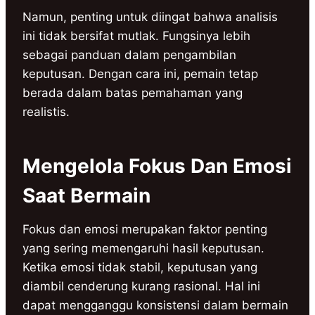
Namun, penting untuk diingat bahwa analisis
ini tidak bersifat mutlak. Fungsinya lebih
sebagai panduan dalam pengambilan
keputusan. Dengan cara ini, pemain tetap
berada dalam batas pemahaman yang
realistis.
Mengelola Fokus Dan Emosi
Saat Bermain
Fokus dan emosi merupakan faktor penting
yang sering memengaruhi hasil keputusan.
Ketika emosi tidak stabil, keputusan yang
diambil cenderung kurang rasional. Hal ini
dapat mengganggu konsistensi dalam bermain