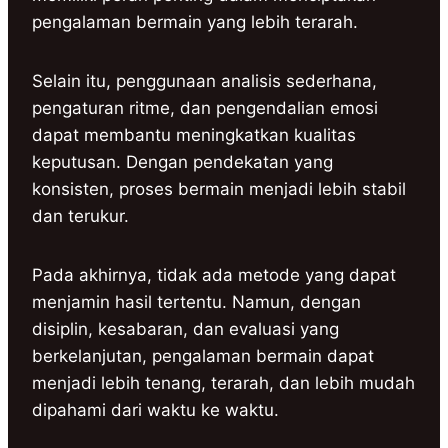
pengalaman bermain yang lebih terarah.
Selain itu, penggunaan analisis sederhana,
pengaturan ritme, dan pengendalian emosi
dapat membantu meningkatkan kualitas
keputusan. Dengan pendekatan yang
konsisten, proses bermain menjadi lebih stabil
dan terukur.
Pada akhirnya, tidak ada metode yang dapat
menjamin hasil tertentu. Namun, dengan
disiplin, kesabaran, dan evaluasi yang
berkelanjutan, pengalaman bermain dapat
menjadi lebih tenang, terarah, dan lebih mudah
dipahami dari waktu ke waktu.