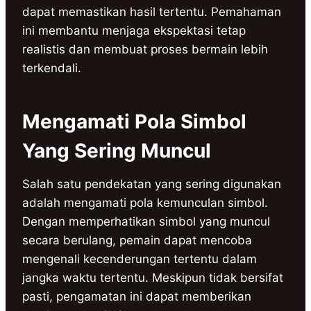
dapat memastikan hasil tertentu. Pemahaman
ini membantu menjaga ekspektasi tetap
realistis dan membuat proses bermain lebih
terkendali.
Mengamati Pola Simbol
Yang Sering Muncul
Salah satu pendekatan yang sering digunakan
adalah mengamati pola kemunculan simbol.
Dengan memperhatikan simbol yang muncul
secara berulang, pemain dapat mencoba
mengenali kecenderungan tertentu dalam
jangka waktu tertentu. Meskipun tidak bersifat
pasti, pengamatan ini dapat memberikan