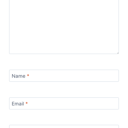
Name
*
Email
*